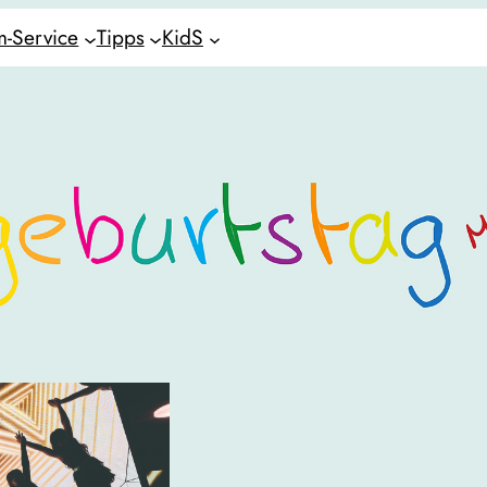
-Service
Tipps
KidS