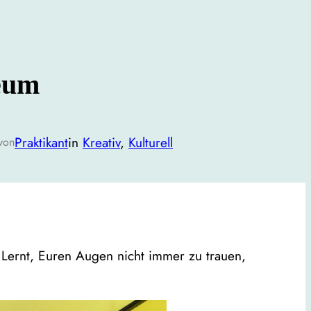
eum
Praktikant
in
Kreativ
, 
Kulturell
von
ernt, Euren Augen nicht immer zu trauen,