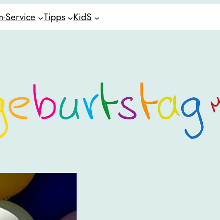
-Service
Tipps
KidS