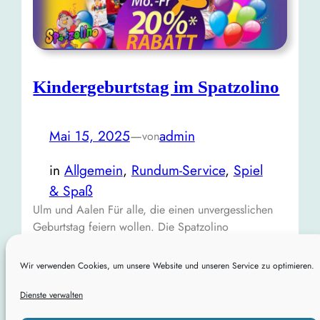
Kindergeburtstag im Spatzolino
Mai 15, 2025
—
admin
von
in
Allgemein
, 
Rundum-Service
, 
Spiel
& Spaß
Ulm und Aalen Für alle, die einen unvergesslichen
Geburtstag feiern wollen. Die Spatzolino
Geburtstagspakete „Deluxe“, „Premium“ und
„Party“ bieten für jeden den passenden Rahmen für
Wir verwenden Cookies, um unsere Website und unseren Service zu optimieren.
eine großartige Feier. Zu beachten…
Dienste verwalten