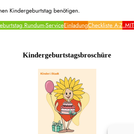
genen Kindergeburtstag benötigen.
eburtstag Rundum-Service
Einladung
Checkliste A-Z
„MI
Kindergeburtstagsbroschüre